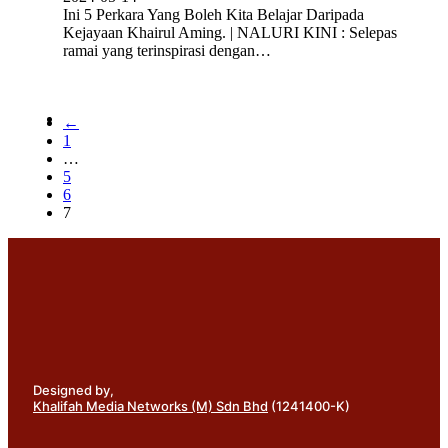
Ini 5 Perkara Yang Boleh Kita Belajar Daripada
Kejayaan Khairul Aming. | NALURI KINI : Selepas
ramai yang terinspirasi dengan…
←
1
…
5
6
7
Designed by,
Khalifah Media Networks (M) Sdn Bhd
(1241400-K)