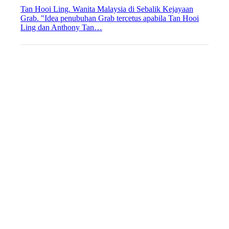
Tan Hooi Ling. Wanita Malaysia di Sebalik Kejayaan
Grab. "Idea penubuhan Grab tercetus apabila Tan Hooi
Ling dan Anthony Tan…