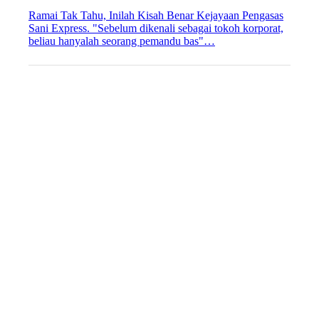
Ramai Tak Tahu, Inilah Kisah Benar Kejayaan Pengasas
Sani Express. "Sebelum dikenali sebagai tokoh korporat,
beliau hanyalah seorang pemandu bas"…