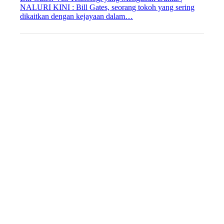
NALURI KINI : Bill Gates, seorang tokoh yang sering
dikaitkan dengan kejayaan dalam…