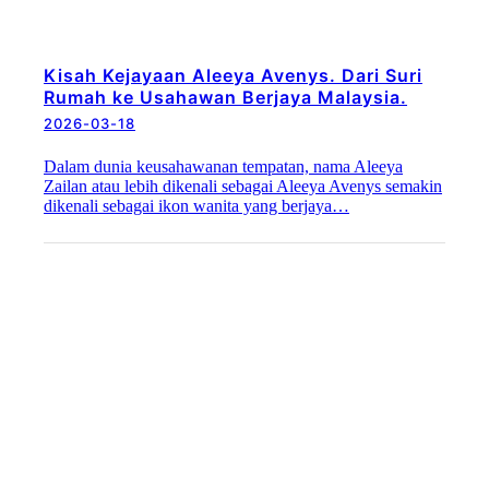
Kisah Kejayaan Aleeya Avenys. Dari Suri
Rumah ke Usahawan Berjaya Malaysia.
2026-03-18
Dalam dunia keusahawanan tempatan, nama Aleeya
Zailan atau lebih dikenali sebagai Aleeya Avenys semakin
dikenali sebagai ikon wanita yang berjaya…