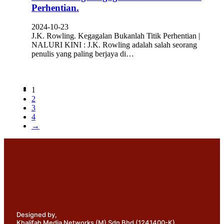
Perhentian.
2024-10-23
J.K. Rowling. Kegagalan Bukanlah Titik Perhentian |
NALURI KINI : J.K. Rowling adalah salah seorang
penulis yang paling berjaya di…
1
2
3
4
→
Designed by,
Khalifah Media Networks (M) Sdn Bhd
(1241400-K)